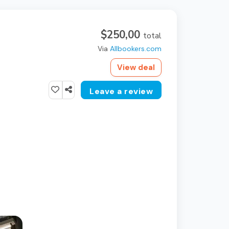
$250,00
total
Via
Allbookers.com
View deal
Leave a review