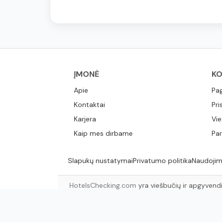
ĮMONĖ
KO
Apie
Pa
Kontaktai
Pri
Karjera
Vie
Kaip mes dirbame
Par
Slapukų nustatymai
Privatumo politika
Naudojim
HotelsChecking.com
yra viešbučių ir apgyvendi
rasti tinkamus ap
Au