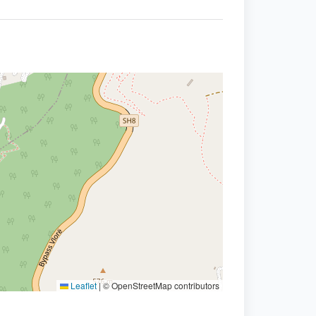
Leaflet
|
© OpenStreetMap contributors