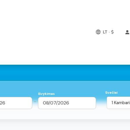
LT · $
Svečiai
Išvykimas
–
1 Kambaria