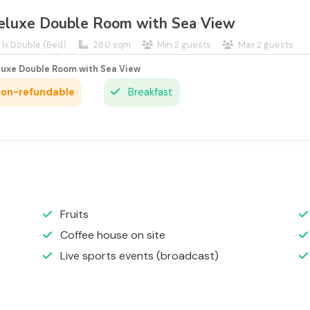
eluxe Double Room with Sea View
1x Double (Bed)
28.0 sqm
Min 2 guests
Max 2 guests
luxe Double Room with Sea View
on-refundable
Breakfast
Fruits
Coffee house on site
Live sports events (broadcast)