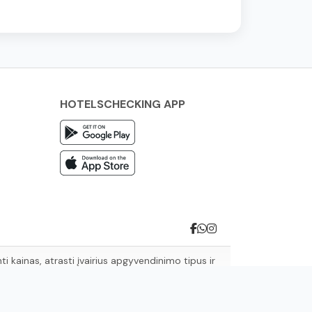
HOTELSCHECKING APP
 kainas, atrasti įvairius apgyvendinimo tipus ir
elionės poreikius.
os.