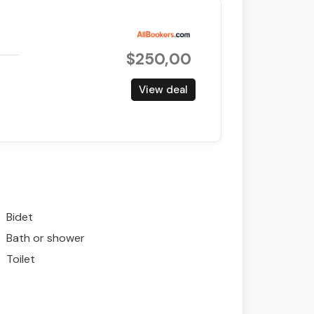
$250,00
View deal
Bidet
Bath or shower
Toilet