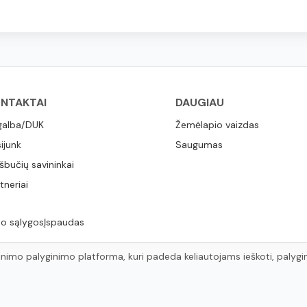
NTAKTAI
DAUGIAU
galba/DUK
Žemėlapio vaizdas
sijunk
Saugumas
šbučių savininkai
tneriai
o sąlygos
Įspaudas
nimo palyginimo platforma, kuri padeda keliautojams ieškoti, palyginti
gyvendinimo variantus visame pasaulyje pagal savo pageidavimus ir k
torių teisės
©
2026
HotelsChecking.com™
.
Visos teisės saugom