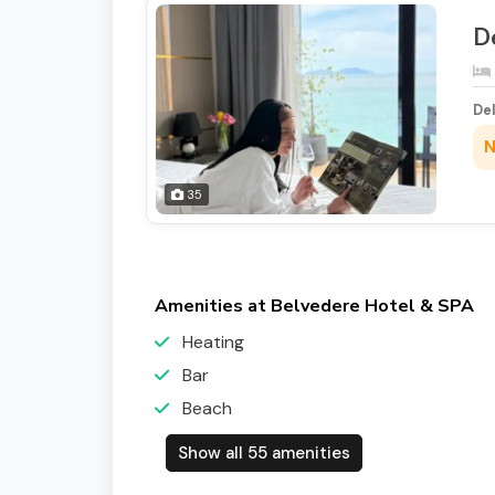
D
De
N
35
Amenities at Belvedere Hotel & SPA
Heating
Bar
Beach
Show all 55 amenities