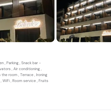
en
,
Parking
,
Snack bar -
vators
,
Air conditioning
,
n the room
,
Terrace
,
Ironing
,
WiFi
,
Room service
,
Fruits