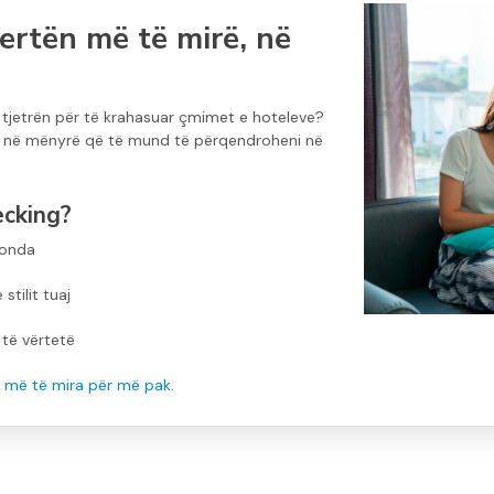
ertën më të mirë, në
ë tjetrën për të krahasuar çmimet e hoteleve?
 - në mënyrë që të mund të përqendroheni në
ecking?
konda
tilit tuaj
 të vërtetë
me më të mira për më pak.