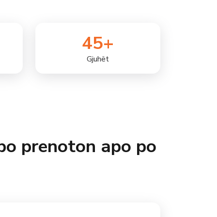
45
+
Gjuhët
 po prenoton apo po