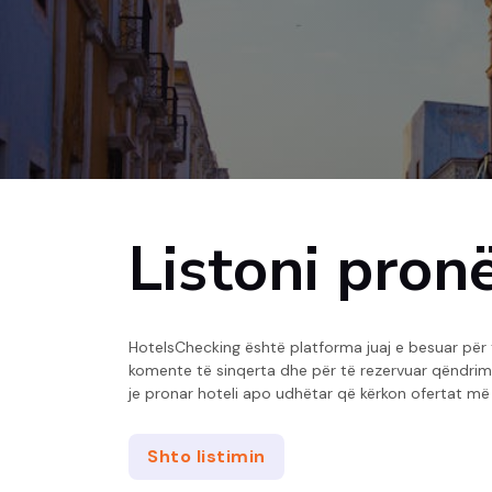
Listoni pron
HotelsChecking është platforma juaj e besuar për 
komente të sinqerta dhe për të rezervuar qëndrimi
je pronar hoteli apo udhëtar që kërkon ofertat më t
Shto listimin