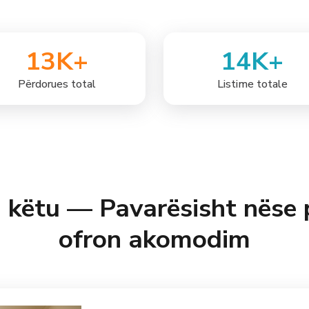
13
K+
14
K+
Përdorues total
Listime totale
on këtu — Pavarësisht nëse
ofron akomodim