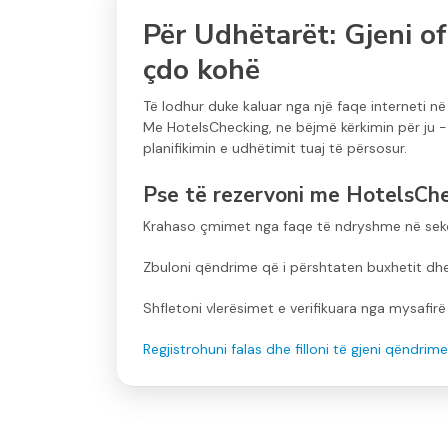
Për Udhëtarët: Gjeni of
çdo kohë
Të lodhur duke kaluar nga një faqe interneti n
Me HotelsChecking, ne bëjmë kërkimin për ju
planifikimin e udhëtimit tuaj të përsosur.
Pse të rezervoni me HotelsCh
Krahaso çmimet nga faqe të ndryshme në se
Zbuloni qëndrime që i përshtaten buxhetit dhe s
Shfletoni vlerësimet e verifikuara nga mysafirë
Regjistrohuni falas dhe filloni të gjeni qëndri