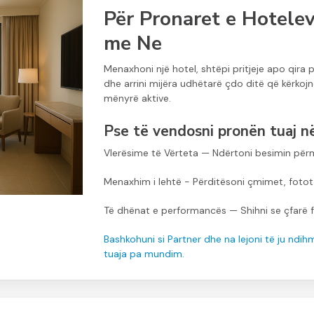
Për Pronaret e Hotelev
me Ne
Menaxhoni një hotel, shtëpi pritjeje apo qi
dhe arrini mijëra udhëtarë çdo ditë që kërkoj
mënyrë aktive.
Pse të vendosni pronën tuaj 
Vlerësime të Vërteta — Ndërtoni besimin përm
Menaxhim i lehtë - Përditësoni çmimet, fotot
Të dhënat e performancës — Shihni se çfarë 
Bashkohuni si Partner dhe na lejoni të ju ndi
tuaja pa mundim.