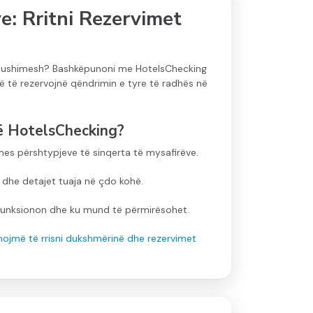
e: Rritni Rezervimet
ra pushimesh? Bashkëpunoni me HotelsChecking
në të rezervojnë qëndrimin e tyre të radhës në
në HotelsChecking?
es përshtypjeve të sinqerta të mysafirëve.
 dhe detajet tuaja në çdo kohë.
funksionon dhe ku mund të përmirësohet.
hmojmë të rrisni dukshmërinë dhe rezervimet