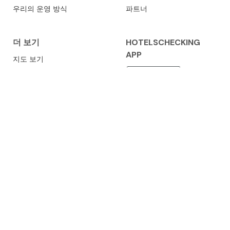
우리의 운영 방식
파트너
더 보기
HOTELSCHECKING
APP
지도 보기
보안
쿠키 설정
개인정보 보호정책
이용 약관
임프린트
HotelsChecking.com
은 호텔 및 숙소 비교 플랫폼으로, 여행
자가 숙소를 검색하고 가격을 비교하며 다양한 유형의 숙박을
살펴보고, 자신의 취향과 여행 필요에 맞는 숙소를 전 세계에
서 찾을 수 있도록 도와줍니다.
저작권
©
2026
HotelsChecking.com™
.
모든 권리 보유.